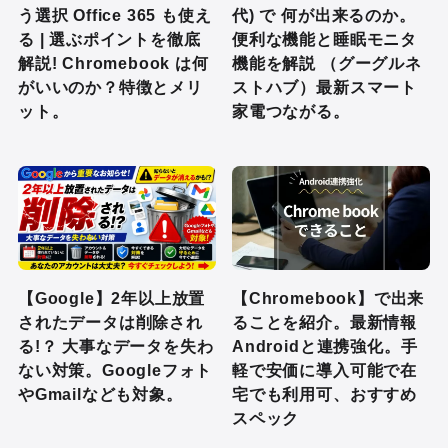
う選択 Office 365 も使え
代) で 何が出来るのか。
る | 選ぶポイントを徹底
便利な機能と睡眠モニタ
解説! Chromebook は何
機能を解説 （グーグルネ
がいいのか？特徴とメリ
ストハブ）最新スマート
ット。
家電つながる。
【Google】2年以上放置
【Chromebook】で出来
されたデータは削除され
ることを紹介。最新情報
る!？ 大事なデータを失わ
Androidと連携強化。手
ない対策。Googleフォト
軽で安価に導入可能で在
やGmailなども対象。
宅でも利用可、おすすめ
スペック