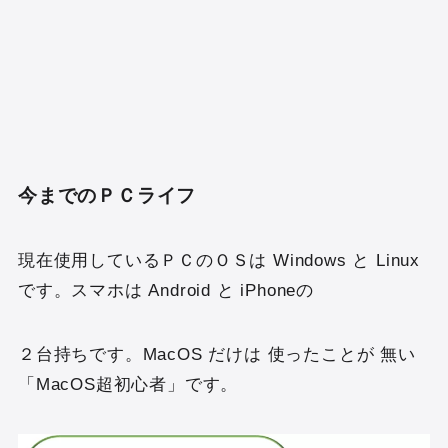
m
a
で
見
る
今までのＰＣライフ
現在使用しているＰＣのＯＳは Windows と Linux
です。スマホは Android と iPhoneの
２台持ちです。MacOS だけは 使ったことが 無い
「MacOS超初心者」です。