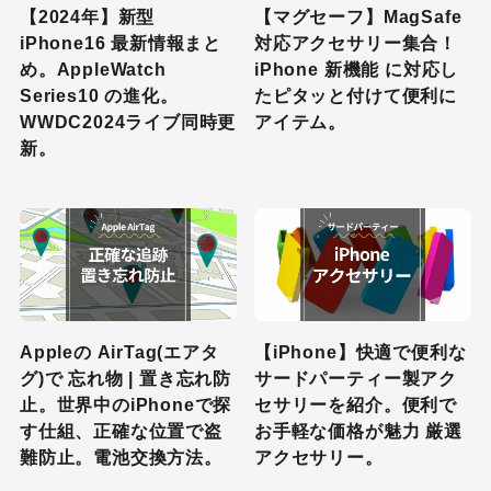
【2024年】新型
【マグセーフ】MagSafe
iPhone16 最新情報まと
対応アクセサリー集合！
め。AppleWatch
iPhone 新機能 に対応し
Series10 の進化。
たピタッと付けて便利に
WWDC2024ライブ同時更
アイテム。
新。
Appleの AirTag(エアタ
【iPhone】快適で便利な
グ)で 忘れ物 | 置き忘れ防
サードパーティー製アク
止。世界中のiPhoneで探
セサリーを紹介。便利で
す仕組、正確な位置で盗
お手軽な価格が魅力 厳選
難防止。電池交換方法。
アクセサリー。